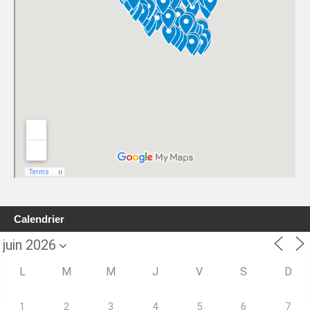
Calendrier
L
M
M
J
V
S
D
1
2
3
4
5
6
7