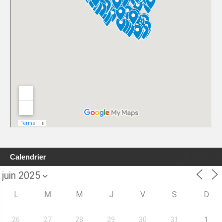
Calendrier
L
M
M
J
V
S
D
26
27
28
29
30
31
1