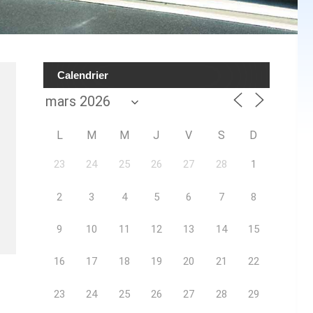
Calendrier
L
M
M
J
V
S
D
23
24
25
26
27
28
1
2
3
4
5
6
7
8
9
10
11
12
13
14
15
16
17
18
19
20
21
22
23
24
25
26
27
28
29