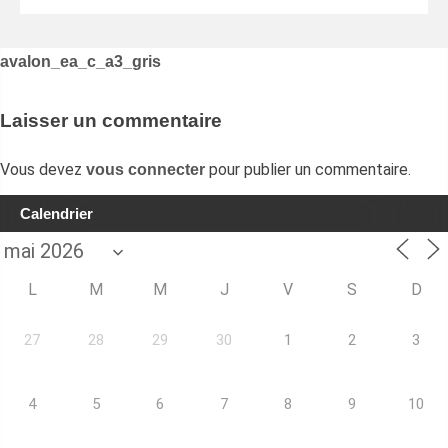
Navigation
avalon_ea_c_a3_gris
de
l’article
Laisser un commentaire
Vous devez
pour publier un commentaire.
vous connecter
Calendrier
L
M
M
J
V
S
D
27
28
29
30
1
2
3
4
5
6
7
8
9
10