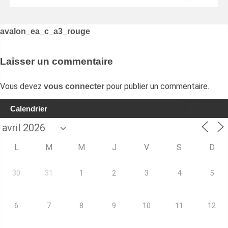
Navigation
avalon_ea_c_a3_rouge
de
l’article
Laisser un commentaire
Vous devez
pour publier un commentaire.
vous connecter
Calendrier
L
M
M
J
V
S
D
30
31
1
2
3
4
5
6
7
8
9
10
11
12