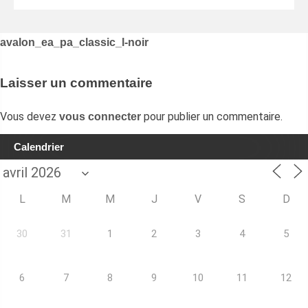
Navigation
avalon_ea_pa_classic_l-noir
de
l’article
Laisser un commentaire
Vous devez
pour publier un commentaire.
vous connecter
Calendrier
L
M
M
J
V
S
D
30
31
1
2
3
4
5
6
7
8
9
10
11
12