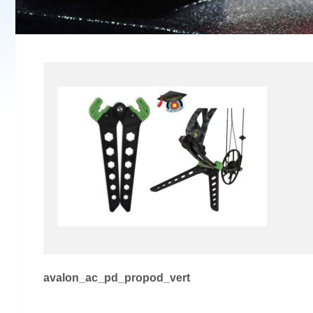
Navigation
avalon_ac_pd_propod_vert
de