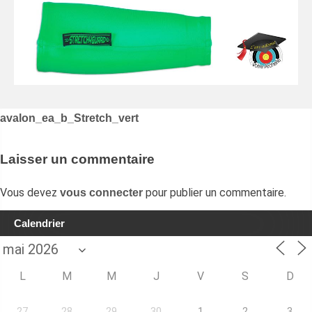
Navigation
avalon_ea_b_Stretch_vert
de
l’article
Laisser un commentaire
Vous devez
pour publier un commentaire.
vous connecter
Calendrier
L
M
M
J
V
S
D
27
28
29
30
1
2
3