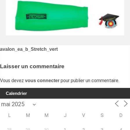
Navigation
avalon_ea_b_Stretch_vert
de
l’article
Laisser un commentaire
Vous devez
pour publier un commentaire.
vous connecter
Calendrier
L
M
M
J
V
S
D
28
29
30
1
2
3
4