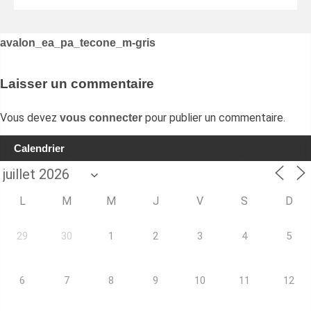
Navigation
avalon_ea_pa_tecone_m-gris
de
l’article
Laisser un commentaire
Vous devez
pour publier un commentaire.
vous connecter
Calendrier
L
M
M
J
V
S
D
29
30
1
2
3
4
5
6
7
8
9
10
11
12