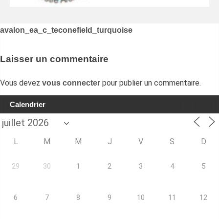
Navigation
avalon_ea_c_teconefield_turquoise
de
l’article
Laisser un commentaire
Vous devez
pour publier un commentaire.
vous connecter
Calendrier
L
M
M
J
V
S
D
29
30
1
2
3
4
5
6
7
8
9
10
11
12