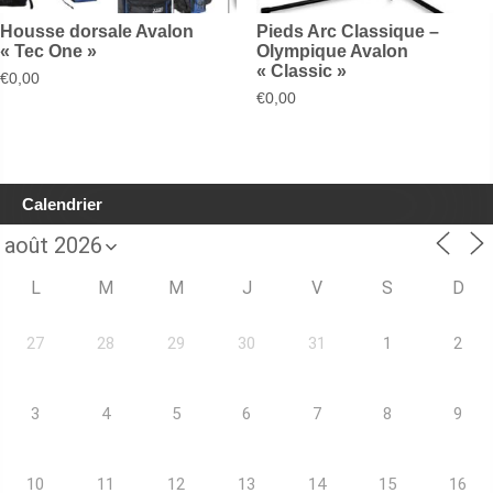
Housse dorsale Avalon
Pieds Arc Classique –
« Tec One »
Olympique Avalon
« Classic »
€
0,00
€
0,00
Calendrier
L
M
M
J
V
S
D
27
28
29
30
31
1
2
3
4
5
6
7
8
9
10
11
12
13
14
15
16