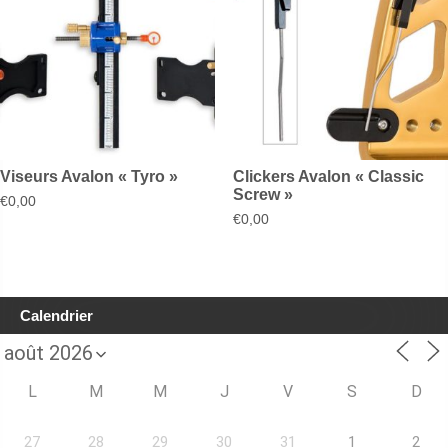
Viseurs Avalon « Tyro »
Clickers Avalon « Classic
Screw »
€
0,00
€
0,00
Calendrier
L
M
M
J
V
S
D
27
28
29
30
31
1
2