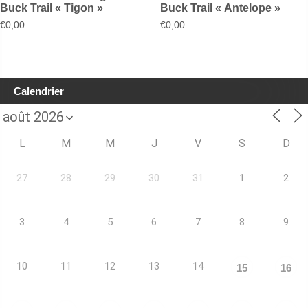
Buck Trail « Tigon »
Buck Trail « Antelope »
€
0,00
€
0,00
Calendrier
L
M
M
J
V
S
D
27
28
29
30
31
1
2
3
4
5
6
7
8
9
10
11
12
13
14
15
16