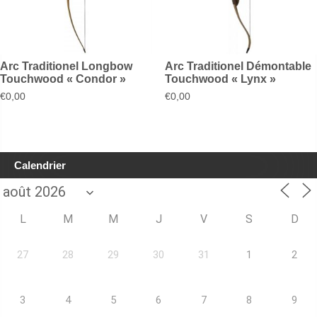
Arc Traditionel Longbow
Arc Traditionel Démontable
Touchwood « Condor »
Touchwood « Lynx »
€
0,00
€
0,00
Calendrier
L
M
M
J
V
S
D
27
28
29
30
31
1
2
3
4
5
6
7
8
9