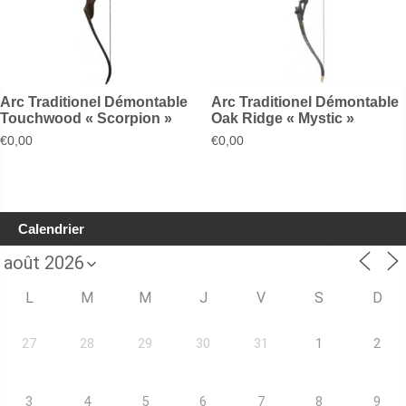
Arc Traditionel Démontable
Arc Traditionel Démontable
Touchwood « Scorpion »
Oak Ridge « Mystic »
€
0,00
€
0,00
Calendrier
L
M
M
J
V
S
D
27
28
29
30
31
1
2
3
4
5
6
7
8
9