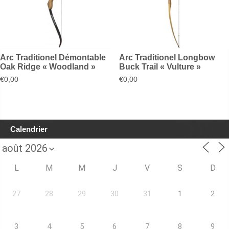
Arc Traditionel Démontable
Arc Traditionel Longbow
Oak Ridge « Woodland »
Buck Trail « Vulture »
€
0,00
€
0,00
Calendrier
L
M
M
J
V
S
D
27
28
29
30
31
1
2
3
4
5
6
7
8
9