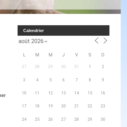
Calendrier
L
M
M
J
V
S
D
27
28
29
30
31
1
2
3
4
5
6
7
8
9
10
11
12
13
14
15
16
her
17
18
19
20
21
22
23
24
25
26
27
28
29
30