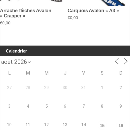
Arrache-flèches Avalon
Carquois Avalon « A3 »
« Grasper »
€
0,00
€
0,00
Calendrier
L
M
M
J
V
S
D
27
28
29
30
31
1
2
3
4
5
6
7
8
9
10
11
12
13
14
15
16