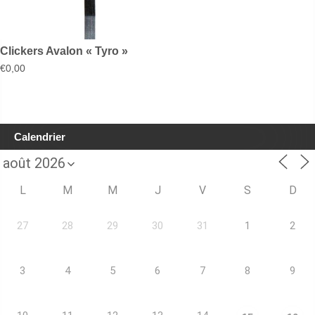
Clickers Avalon « Tyro »
€
0,00
Calendrier
L
M
M
J
V
S
D
27
28
29
30
31
1
2
3
4
5
6
7
8
9