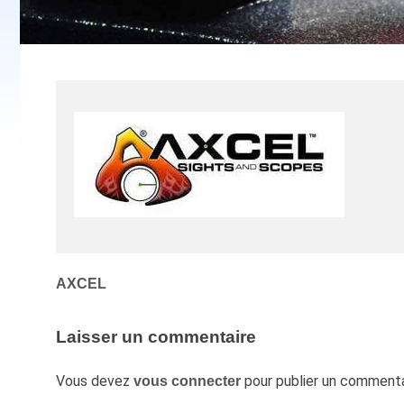
Navigation
AXCEL
de
l’article
Laisser un commentaire
Vous devez
pour publier un commenta
vous connecter