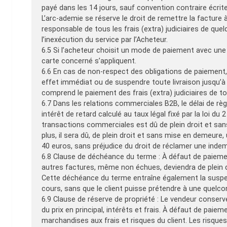
payé dans les 14 jours, sauf convention contraire écrite.
L’arc-ademie se réserve le droit de remettre la factur
responsable de tous les frais (extra) judiciaires de que
l’inexécution du service par l’Acheteur.
6.5 Si l’acheteur choisit un mode de paiement avec une 
carte concerné s’appliquent.
6.6 En cas de non-respect des obligations de paiement, 
effet immédiat ou de suspendre toute livraison jusqu’à 
comprend le paiement des frais (extra) judiciaires de t
6.7 Dans les relations commerciales B2B, le délai de r
intérêt de retard calculé au taux légal fixé par la loi d
transactions commerciales est dû de plein droit et san
plus, il sera dû, de plein droit et sans mise en demeur
40 euros, sans préjudice du droit de réclamer une inde
6.8 Clause de déchéance du terme : À défaut de paiemen
autres factures, même non échues, deviendra de plein 
Cette déchéance du terme entraîne également la suspen
cours, sans que le client puisse prétendre à une quelc
6.9 Clause de réserve de propriété : Le vendeur conser
du prix en principal, intérêts et frais. À défaut de paiem
marchandises aux frais et risques du client. Les risqu