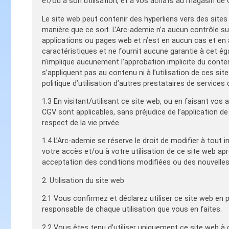
et/ou à son utilisation, et à vos achats au magasin de 
Le site web peut contenir des hyperliens vers des site
manière que ce soit. L’Arc-ademie n’a aucun contrôle su
applications ou pages web et n’est en aucun cas et en
caractéristiques et ne fournit aucune garantie à cet ég
n’implique aucunement l’approbation implicite du conte
s’appliquent pas au contenu ni à l’utilisation de ces s
politique d’utilisation d’autres prestataires de services 
1.3 En visitant/utilisant ce site web, ou en faisant v
CGV sont applicables, sans préjudice de l’application d
respect de la vie privée.
1.4 L’Arc-ademie se réserve le droit de modifier à tout 
votre accès et/ou à votre utilisation de ce site web apr
acceptation des conditions modifiées ou des nouvelles
2. Utilisation du site web
2.1 Vous confirmez et déclarez utiliser ce site web en
responsable de chaque utilisation que vous en faites.
2.2 Vous êtes tenu d’utiliser uniquement ce site web à