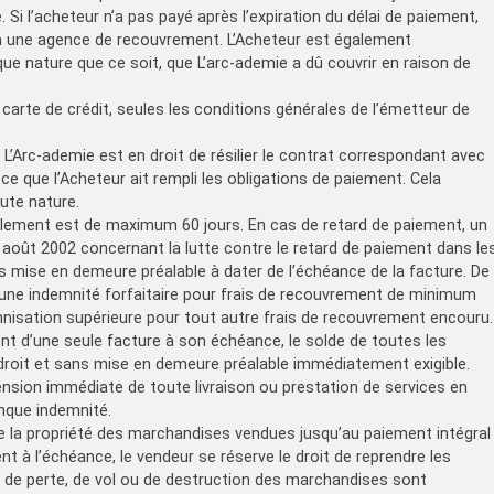
 Si l’acheteur n’a pas payé après l’expiration du délai de paiement,
e à une agence de recouvrement. L’Acheteur est également
lque nature que ce soit, que L’arc-ademie a dû couvrir en raison de
carte de crédit, seules les conditions générales de l’émetteur de
L’Arc-ademie est en droit de résilier le contrat correspondant avec
ce que l’Acheteur ait rempli les obligations de paiement. Cela
oute nature.
èglement est de maximum 60 jours. En cas de retard de paiement, un
u 2 août 2002 concernant la lutte contre le retard de paiement dans le
s mise en demeure préalable à dater de l’échéance de la facture. De
e, une indemnité forfaitaire pour frais de recouvrement de minimum
mnisation supérieure pour tout autre frais de recouvrement encouru.
t d’une seule facture à son échéance, le solde de toutes les
droit et sans mise en demeure préalable immédiatement exigible.
sion immédiate de toute livraison ou prestation de services en
onque indemnité.
ve la propriété des marchandises vendues jusqu’au paiement intégral
ent à l’échéance, le vendeur se réserve le droit de reprendre les
es de perte, de vol ou de destruction des marchandises sont