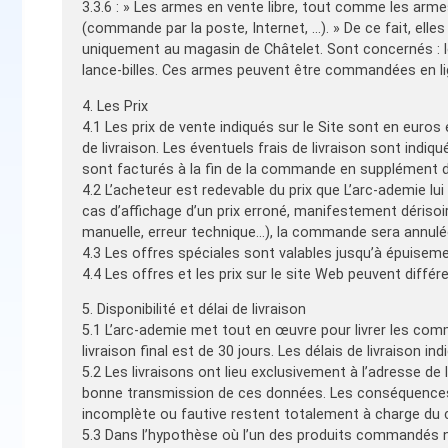
3.3.6 : » Les armes en vente libre, tout comme les arm
(commande par la poste, Internet, …). » De ce fait, elle
uniquement au magasin de Châtelet. Sont concernés : le
lance-billes. Ces armes peuvent être commandées en li
4. Les Prix
4.1 Les prix de vente indiqués sur le Site sont en euro
de livraison. Les éventuels frais de livraison sont indiqu
sont facturés à la fin de la commande en supplément du
4.2 L’acheteur est redevable du prix que L’arc-ademie
cas d’affichage d’un prix erroné, manifestement dérisoire 
manuelle, erreur technique…), la commande sera annulée
4.3 Les offres spéciales sont valables jusqu’à épuisem
4.4 Les offres et les prix sur le site Web peuvent différ
5. Disponibilité et délai de livraison
5.1 L’arc-ademie met tout en œuvre pour livrer les comma
livraison final est de 30 jours. Les délais de livraison in
5.2 Les livraisons ont lieu exclusivement à l’adresse de 
bonne transmission de ces données. Les conséquences 
incomplète ou fautive restent totalement à charge du c
5.3 Dans l’hypothèse où l’un des produits commandés 