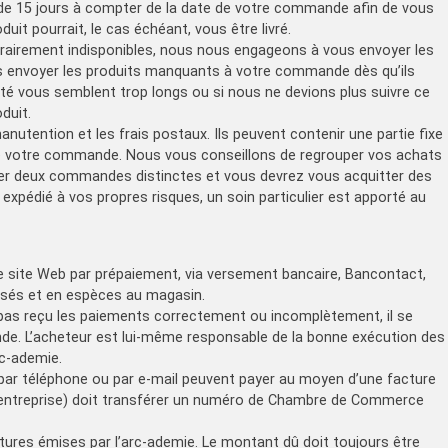
i de 15 jours à compter de la date de votre commande afin de vous
uit pourrait, le cas échéant, vous être livré.
rairement indisponibles, nous nous engageons à vous envoyer les
s envoyer les produits manquants à votre commande dès qu’ils
lité vous semblent trop longs ou si nous ne devions plus suivre ce
duit.
anutention et les frais postaux. Ils peuvent contenir une partie fixe
s de votre commande. Nous vous conseillons de regrouper vos achats
r deux commandes distinctes et vous devrez vous acquitter des
t expédié à vos propres risques, un soin particulier est apporté au
 site Web par prépaiement, via versement bancaire, Bancontact,
risés et en espèces au magasin.
’a pas reçu les paiements correctement ou incomplètement, il se
mande. L’acheteur est lui-même responsable de la bonne exécution des
rc-ademie.
 par téléphone ou par e-mail peuvent payer au moyen d’une facture
ur (entreprise) doit transférer un numéro de Chambre de Commerce
ctures émises par l’arc-ademie. Le montant dû doit toujours être