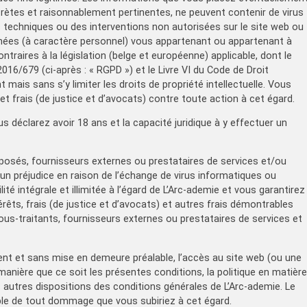
crètes et raisonnablement pertinentes, ne peuvent contenir de virus
s techniques ou des interventions non autorisées sur le site web ou
nnées (à caractère personnel) vous appartenant ou appartenant à
ntraires à la législation (belge et européenne) applicable, dont le
16/679 (ci-après : « RGPD ») et le Livre VI du Code de Droit
 mais sans s’y limiter les droits de propriété intellectuelle. Vous
 et frais (de justice et d’avocats) contre toute action à cet égard.
 déclarez avoir 18 ans et la capacité juridique à y effectuer un
posés, fournisseurs externes ou prestataires de services et/ou
 un préjudice en raison de l’échange de virus informatiques ou
ité intégrale et illimitée à l’égard de L’Arc-ademie et vous garantirez
térêts, frais (de justice et d’avocats) et autres frais démontrables
ous-traitants, fournisseurs externes ou prestataires de services et
ement et sans mise en demeure préalable, l’accès au site web (ou une
manière que ce soit les présentes conditions, la politique en matière
s autres dispositions des conditions générales de L’Arc-ademie. Le
le de tout dommage que vous subiriez à cet égard.