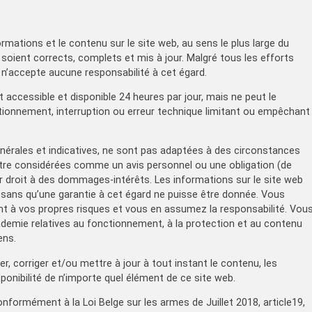
ormations et le contenu sur le site web, au sens le plus large du
. soient corrects, complets et mis à jour. Malgré tous les efforts
 n’accepte aucune responsabilité à cet égard.
it accessible et disponible 24 heures par jour, mais ne peut le
ctionnement, interruption ou erreur technique limitant ou empêchant
énérales et indicatives, ne sont pas adaptées à des circonstances
tre considérées comme un avis personnel ou une obligation (de
 droit à des dommages-intérêts. Les informations sur le site web
é, sans qu’une garantie à cet égard ne puisse être donnée. Vous
rant à vos propres risques et vous en assumez la responsabilité. Vou
ademie relatives au fonctionnement, à la protection et au contenu
ens.
er, corriger et/ou mettre à jour à tout instant le contenu, les
isponibilité de n’importe quel élément de ce site web.
onformément à la Loi Belge sur les armes de Juillet 2018, article19,