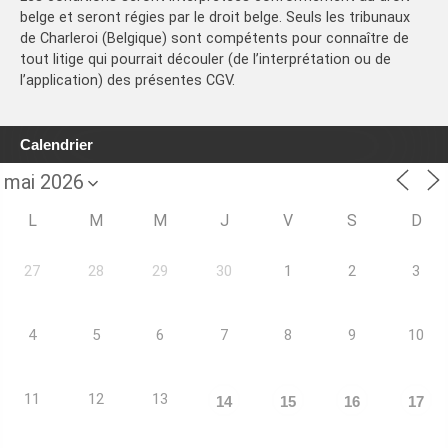
belge et seront régies par le droit belge. Seuls les tribunaux
de Charleroi (Belgique) sont compétents pour connaître de
tout litige qui pourrait découler (de l’interprétation ou de
l’application) des présentes CGV.
Calendrier
L
M
M
J
V
S
D
27
28
29
30
1
2
3
4
5
6
7
8
9
10
11
12
13
14
15
16
17