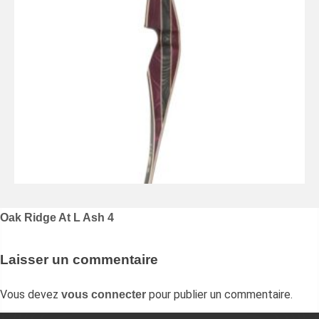
Navigation
Oak Ridge At L Ash 4
de
l’article
Laisser un commentaire
Vous devez
pour publier un commentaire.
vous connecter