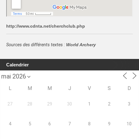
http://www.cdnta.net/cherchclub.php
Sources des différents textes :
World Archery
Calendrier
L
M
M
J
V
S
D
27
28
29
30
1
2
3
4
5
6
7
8
9
10