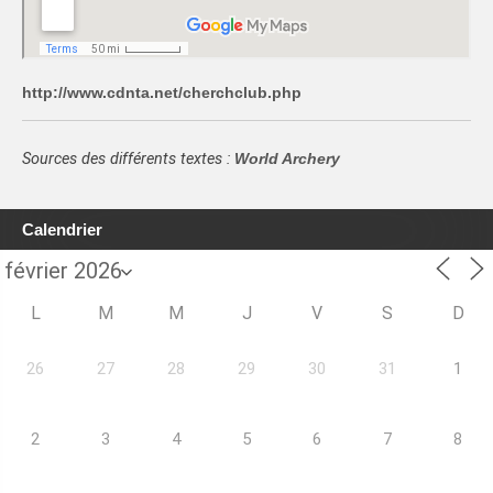
http://www.cdnta.net/cherchclub.php
Sources des différents textes :
World Archery
Calendrier
L
M
M
J
V
S
D
26
27
28
29
30
31
1
2
3
4
5
6
7
8