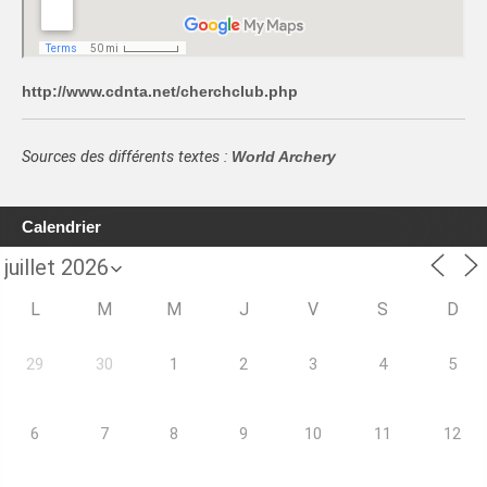
http://www.cdnta.net/cherchclub.php
Sources des différents textes :
World Archery
Calendrier
L
M
M
J
V
S
D
29
30
1
2
3
4
5
6
7
8
9
10
11
12