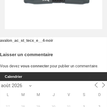
Navigation
avalon_ac_st_tecx_e__4-noir
de
l’article
Laisser un commentaire
Vous devez
pour publier un commentaire.
vous connecter
Calendrier
L
M
M
J
V
S
D
27
28
29
30
31
1
2