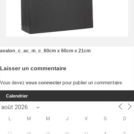
Navigation
avalon_c_ac_m_c_60cm x 60cm x 21cm
de
l’article
Laisser un commentaire
Vous devez
pour publier un commentaire.
vous connecter
Calendrier
L
M
M
J
V
S
D
27
28
29
30
31
1
2