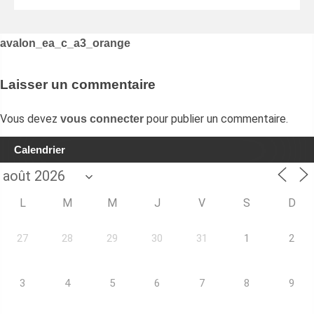
Navigation
avalon_ea_c_a3_orange
de
l’article
Laisser un commentaire
Vous devez
pour publier un commentaire.
vous connecter
Calendrier
L
M
M
J
V
S
D
27
28
29
30
31
1
2
3
4
5
6
7
8
9