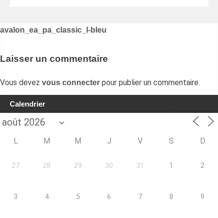
Navigation
avalon_ea_pa_classic_l-bleu
de
l’article
Laisser un commentaire
Vous devez
pour publier un commentaire.
vous connecter
Calendrier
L
M
M
J
V
S
D
27
28
29
30
31
1
2
3
4
5
6
7
8
9