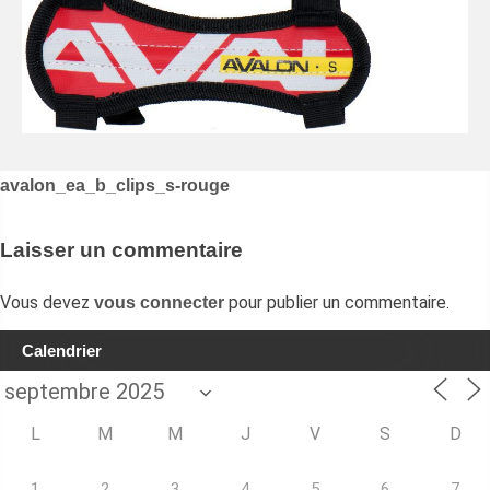
Navigation
avalon_ea_b_clips_s-rouge
de
l’article
Laisser un commentaire
Vous devez
pour publier un commentaire.
vous connecter
Calendrier
L
M
M
J
V
S
D
1
2
3
4
5
6
7