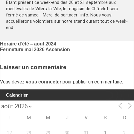
Etant présent ce week-end des 20 et 21 septembre aux
médiévales de Villers-la-Ville, le magasin de Châtelet sera
fermé ce samedi ! Merci de partager l’info. Nous vous
accueillerons volontiers sur notre stand durant tout ce week-
end.
Navigation
Horaire d’été – aout 2024
Fermeture mai 2026 Ascension
de
l’article
Laisser un commentaire
Vous devez
pour publier un commentaire.
vous connecter
Calendrier
L
M
M
J
V
S
D
27
28
29
30
31
1
2