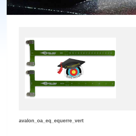
Navigation
avalon_oa_eq_equerre_vert
de