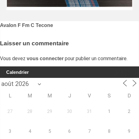
Navigation
Avalon F Fm C Tecone
de
l’article
Laisser un commentaire
Vous devez
pour publier un commentaire.
vous connecter
Calendrier
L
M
M
J
V
S
D
27
28
29
30
31
1
2
3
4
5
6
7
8
9