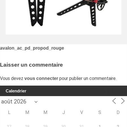
Navigation
avalon_ac_pd_propod_rouge
de
l’article
Laisser un commentaire
Vous devez
pour publier un commentaire.
vous connecter
Calendrier
L
M
M
J
V
S
D
27
28
29
30
31
1
2