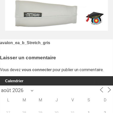
Navigation
avalon_ea_b_Stretch_gris
de
l’article
Laisser un commentaire
Vous devez
pour publier un commentaire.
vous connecter
Calendrier
L
M
M
J
V
S
D
27
28
29
30
31
1
2