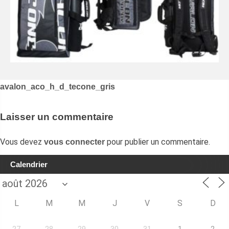
Navigation
avalon_aco_h_d_tecone_gris
de
l’article
Laisser un commentaire
Vous devez
pour publier un commentaire.
vous connecter
Calendrier
L
M
M
J
V
S
D
27
28
29
30
31
1
2