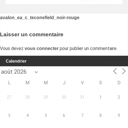
Navigation
avalon_ea_c_teconefield_noir-rouge
de
l’article
Laisser un commentaire
Vous devez
pour publier un commentaire.
vous connecter
Calendrier
L
M
M
J
V
S
D
27
28
29
30
31
1
2
3
4
5
6
7
8
9