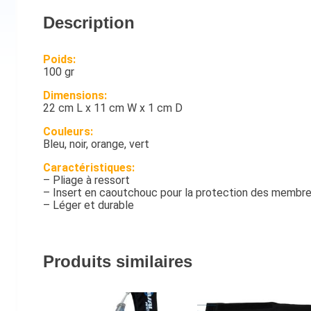
Description
Poids:
100 gr
Dimensions:
22 cm L x 11 cm W x 1 cm D
Couleurs:
Bleu, noir, orange, vert
Caractéristiques:
– Pliage à ressort
– Insert en caoutchouc pour la protection des membr
– Léger et durable
Produits similaires