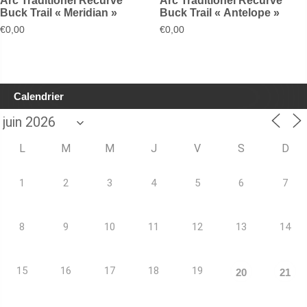
Arc Traditionel Recurve
Arc Traditionel Recurve
Buck Trail « Meridian »
Buck Trail « Antelope »
€
0,00
€
0,00
Calendrier
L
M
M
J
V
S
D
1
2
3
4
5
6
7
8
9
10
11
12
13
14
15
16
17
18
19
20
21