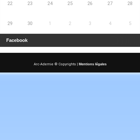
22
23
24
25
26
27
28
29
30
1
2
3
4
5
Facebook
Arc-Ademie © Copyrights |
Mentions légales