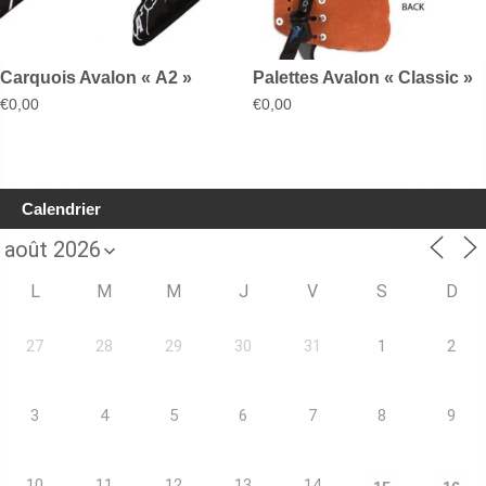
Carquois Avalon « A2 »
Palettes Avalon « Classic »
€
0,00
€
0,00
Calendrier
L
M
M
J
V
S
D
27
28
29
30
31
1
2
3
4
5
6
7
8
9
10
11
12
13
14