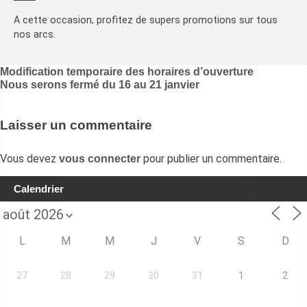
A cette occasion, profitez de supers promotions sur tous
nos arcs.
Navigation
Modification temporaire des horaires d’ouverture
Nous serons fermé du 16 au 21 janvier
de
l’article
Laisser un commentaire
Vous devez
pour publier un commentaire.
vous connecter
Calendrier
L
M
M
J
V
S
D
27
28
29
30
31
1
2