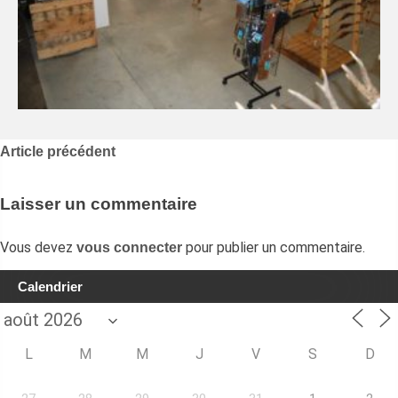
Navigation
Article précédent
de
l’article
Laisser un commentaire
Vous devez
pour publier un commentaire.
vous connecter
Calendrier
L
M
M
J
V
S
D