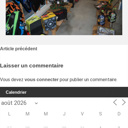
Navigation
Article précédent
de
l’article
Laisser un commentaire
Vous devez
pour publier un commentaire.
vous connecter
Calendrier
L
M
M
J
V
S
D