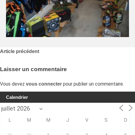
Navigation
Article précédent
de
l’article
Laisser un commentaire
Vous devez
pour publier un commentaire.
vous connecter
Calendrier
L
M
M
J
V
S
D