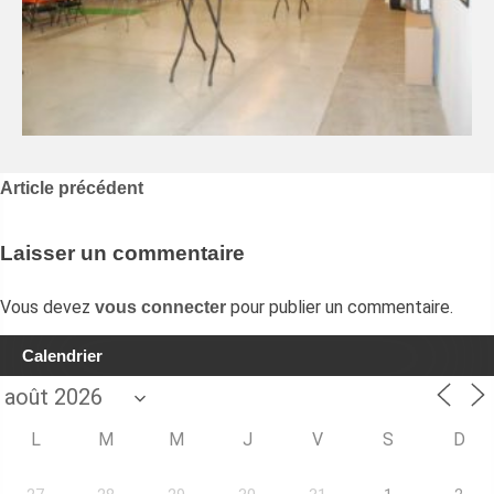
Navigation
Article précédent
de
l’article
Laisser un commentaire
Vous devez
pour publier un commentaire.
vous connecter
Calendrier
L
M
M
J
V
S
D