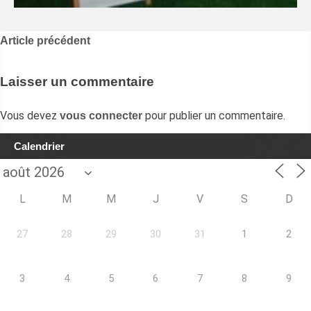
Navigation
Article précédent
de
l’article
Laisser un commentaire
Vous devez
pour publier un commentaire.
vous connecter
Calendrier
L
M
M
J
V
S
D
27
28
29
30
31
1
2
3
4
5
6
7
8
9