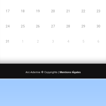
17
18
19
20
21
22
23
24
25
26
27
28
29
30
31
1
2
3
4
5
6
Arc-Ademie © Copyrights |
Mentions légales