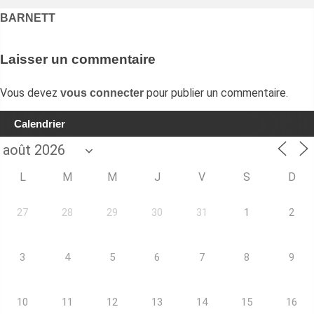
Navigation
BARNETT
de
l’article
Laisser un commentaire
Vous devez
pour publier un commentaire.
vous connecter
Calendrier
L
M
M
J
V
S
D
27
28
29
30
31
1
2
3
4
5
6
7
8
9
10
11
12
13
14
15
16