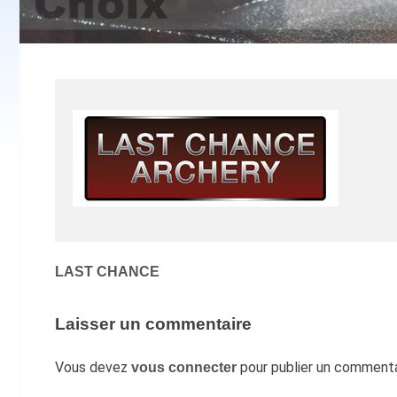
Navigation
LAST CHANCE
de
l’article
Laisser un commentaire
Vous devez
pour publier un commenta
vous connecter